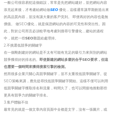
一般公司很容易犯這個錯誤，常常是先把網站建好，並把網站內容
添充起來後，才考慮給網站做
SEO
優化，這樣通常讓早期創造出來
的高品質內容，並沒有讓大量的客戶見到。 即便再好的內容也毫無
價值。 做SEO優化，就是保證網站的內容的可見性和突出性。因
此，對於公司而言必須較早地考慮到搜尋引擎優化，建站的過程
中，就把一些
SEO
難題給處理掉。
2.不挑選低競爭的關鍵字
在一個剛創建好的網站是不太有可能有充足的吸引力來與別的網站
競爭獲得好的排名的。
即使新建的網站多麼的合乎SEO要求，但這
也需要一個時間來獲得搜索引擎的檢測。
然而很多企業只關心高競爭關鍵字，並不太重視低競爭關鍵字。從
SEO策略來講，應先從尋找低競爭關鍵字開始。這樣不僅可以利用
低競爭關鍵字獲取排名和流量，時間久了，也可以間接地推動那些
更具有競爭力的關鍵字排名。
3.客戶體驗不佳
最常見的就是一個文章內容頁面中全都是文字，沒有一張圖片，或