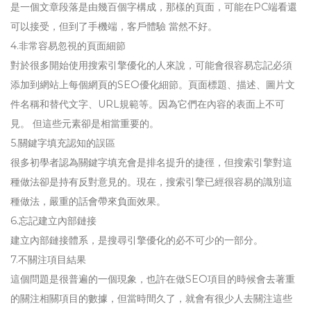
是一個文章段落是由幾百個字構成，那樣的頁面，可能在PC端看還
可以接受，但到了手機端，客戶體驗 當然不好。
4.非常容易忽視的頁面細節
對於很多開始使用搜索引擎優化的人來說，可能會很容易忘記必須
添加到網站上每個網頁的SEO優化細節。頁面標題、描述、圖片文
件名稱和替代文字、URL規範等。因為它們在內容的表面上不可
見。 但這些元素卻是相當重要的。
5.關鍵字填充認知的誤區
很多初學者認為關鍵字填充會是排名提升的捷徑，但搜索引擎對這
種做法卻是持有反對意見的。現在，搜索引擎已經很容易的識別這
種做法，嚴重的話會帶來負面效果。
6.忘記建立內部鏈接
建立內部鏈接體系，是搜尋引擎優化的必不可少的一部分。
7.不關注項目結果
這個問題是很普遍的一個現象，也許在做SEO項目的時候會去著重
的關注相關項目的數據，但當時間久了，就會有很少人去關注這些