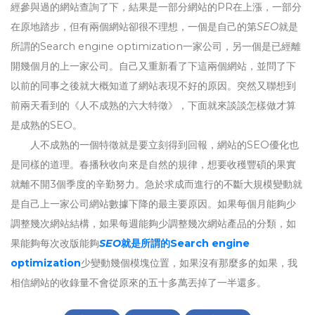
經參與過的網站查詢了下，結果是一部分網站的PR在上漲，一部分
在原地踏步，但有兩個網站卻很不理想，一個是自己的第
SEO
就是
所謂的Search engine optimization
一家公司，另一個是已經離
開幾個月的上一家公司。自己又重新看了下這兩個網站，並問了下
以前的同事之後就大概知道了網站表現不好的原因。突然又聯想到
前兩天看到的《人不成熟的六大特徵》，下面就來談談怎樣做才算
是成熟的SEO。
人不成熟的一個特徵就是要立刻得到回報，網站的SEO優化也
是同樣的道理。春播秋收向來是自然的規律，想要收穫豐碩的果實
就離不開3個季度的辛勤努力。急於求成而進行的不斷大規模變動就
是自己上一家公司網站數據下降的最主要原因。如果每個月能夠少
調整幾次網站結構，如果每週能夠少調整幾次網站產品的分類，如
果能夠每次改版能夠
SEO
就是所謂的Search engine
optimization
少變動幾個模塊位置，如果沒有那麼多的如果，我
相信網站的收錄量不會從原來的五十多萬丟掉了一半還多。