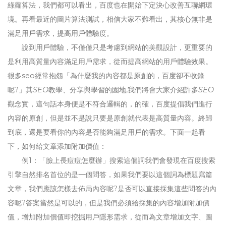
綠蘿算法，我們都可以看出，百度也在開始下定決心改善互聯網環
境。再看最近的圖片算法測試，相信大家不難看出，其核心無非是
滿足用戶需求，提高用戶體驗度。
說到用戶體驗，不僅僅只是考慮到網站的美觀設計，更重要的
是利用高質量內容滿足用戶需求，從而提高網站的用戶體驗效果。
很多seo經常抱怨「為什麼我的內容都是原創的，百度卻不收錄
呢?」其
SEO
教學、分享與學習的園地,我們將會大家介紹許多
SEO
觀念
實，這句話本身便是不符合邏輯的，的確，百度提倡我們進行
內容的原創，但是並不是說只要是原創就代表是高質量內容。終歸
到底，還是要看你的內容是否能夠滿足用戶的需求。下面一起看
下，如何給文章添加附加價值：
例1：「臉上長痘痘怎麼辦」搜索這個詞我們會發現在百度搜索
引擎自然排名首位的是一個問答，如果我們要以這個詞為標題寫篇
文章，我們應該怎樣去佈局內容呢?是否可以直接採集這些問答的內
容呢?答案當然是可以的，但是我們必須給採集的內容增加附加價
值，增加附加價值即挖掘用戶隱形需求，從而為文章增加文字、圖