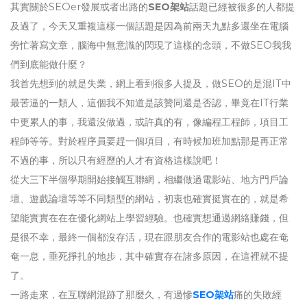
其實關於SEOer發展或者出路的
SEO架站
話題已經被很多的人都提
及過了，今天又重複這樣一個話題是因為前兩天九點多還坐在電腦
旁忙著寫文章，腦海中無意識的閃現了這樣的念頭，不做SEO我我
們到底能做什麼？
我首先想到的就是失業，網上看到很多人提及，做SEO的是混IT中
最苦逼的一類人，這個我不知道是該贊同還是否認，畢竟在IT行業
中更累人的事，我還沒做過，或許真的有，像編程工程師，項目工
程師等等。對於程序員要趕一個項目，有時候加班加點那是再正常
不過的事，所以只有經歷的人才有資格這樣說吧！
從大三下半個學期開始接觸互聯網，相繼做過電影站、地方門戶論
壇、遊戲論壇等等不同類型的網站，初衷也確實挺實在的，就是希
望能實實在在在優化網站上學習經驗。也確實想通過網絡賺錢，但
是很不幸，最終一個都沒存活，現在跟朋友合作的電影站也處在奄
奄一息，垂死掙扎的地步，其中確實存在諸多原因，在這裡就不提
了。
一路走來，在互聯網混跡了那麼久，有過慘
SEO架站
痛的失敗經