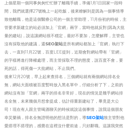
上個星期一個同事匆匆忙忙辦了離職手續，準備1月1日回家一段時
間，我們就選擇27號晚上一起吃飯，後來瞭解到是因為一個事情導
致他離職，他是這個醫療公司的一個主管助理，11月份初的時候，主
管要求新建立的站必須加上「官網」兩字，當時他就反對(因為大批
量的建站)，說這讓網站很不穩定，最好不要加，怎麼解釋，主管也
沒有採取他的建議，還
SEO架站
是所有網站都加上「官網」執行下
去，一直到11月22號，百度LEE提到，近期會對網站帶有「官網」
的字樣將進行降權處理，而主管採取不理的態度，說百度不會，要
死的話，得死傷一大批網站，不止我們。
後來12月20號，早上起來查排名，三個網站就有兩個網站排名全
無，網站大面積被百度暫時放入黑名單中，仔細分析了下，之前的
網站沒有加「官網」兩字的排名非常好，現在的情況是幾乎網站排
名全無，未來幾個月想拿提成，估計得重新建站了，畢竟是大公
司！現在有人跟主管喝酒聊天的時候就說這個事情，說我這個朋友
幸災樂禍，排名全無證明他的想法是對的，導
SEO架站
致主管對他
愛搭理不搭理的，感覺在這裡沒什麼前途，只好辭職。這讓我突然