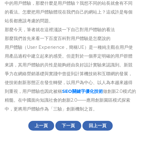
中的用戶體驗，那麼什麼是用戶體驗？我想不同的站長就會有不同
的看法。怎麼把用戶體驗體現在我們自己的網站上？這或許是每個
站長都應該考慮的問題。
那麼今天，筆者就在這裡淺談一下自己對用戶體驗的看法
那麼我們首先來看一下百度百科對用戶體驗是怎麼說的
用戶體驗（User Experience，簡稱UE）是一種純主觀在用戶使
用產品過程中建立起來的感受。但是對於一個界定明確的用戶群體
來講，其用戶體驗的共性是能夠經由良好設計實驗來認識到。新競
爭力在網絡營銷基礎與實踐中曾提到計算機技術和互聯網的發展，
使技術創新形態正在發生轉變，以用戶為中心、以人為本越來越得
到重視，用戶體驗也因此被稱
SEO關鍵字優化技術
做創新2.0模式的
精髓。在中國面向知識社會的創新2.0——應用創新園區模式探索
中，更將用戶體驗作為「三驗」創新機制之首。
上一頁
下一頁
回上一頁