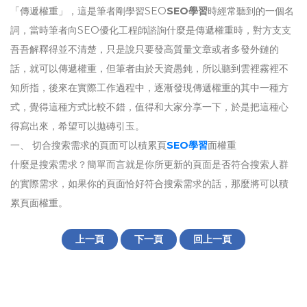
「傳遞權重」，這是筆者剛學習SEO
SEO學習
時經常聽到的一個名
詞，當時筆者向SEO優化工程師諮詢什麼是傳遞權重時，對方支支
吾吾解釋得並不清楚，只是說只要發高質量文章或者多發外鏈的
話，就可以傳遞權重，但筆者由於天資愚鈍，所以聽到雲裡霧裡不
知所指，後來在實際工作過程中，逐漸發現傳遞權重的其中一種方
式，覺得這種方式比較不錯，值得和大家分享一下，於是把這種心
得寫出來，希望可以拋磚引玉。
一、 切合搜索需求的頁面可以積累頁
SEO學習
面權重
什麼是搜索需求？簡單而言就是你所更新的頁面是否符合搜索人群
的實際需求，如果你的頁面恰好符合搜索需求的話，那麼將可以積
累頁面權重。
上一頁
下一頁
回上一頁