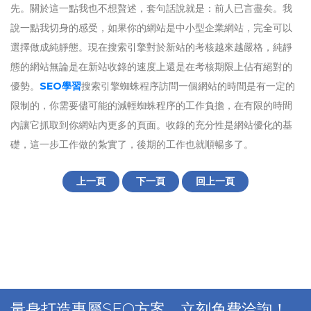
先。關於這一點我也不想贅述，套句話說就是：前人已言盡矣。我
說一點我切身的感受，如果你的網站是中小型企業網站，完全可以
選擇做成純靜態。現在搜索引擎對於新站的考核越來越嚴格，純靜
態的網站無論是在新站收錄的速度上還是在考核期限上佔有絕對的
優勢。
SEO學習
搜索引擎蜘蛛程序訪問一個網站的時間是有一定的
限制的，你需要儘可能的減輕蜘蛛程序的工作負擔，在有限的時間
內讓它抓取到你網站內更多的頁面。收錄的充分性是網站優化的基
礎，這一步工作做的紮實了，後期的工作也就順暢多了。
上一頁
下一頁
回上一頁
量身打造專屬SEO方案，立刻免費洽詢！