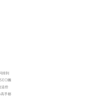
詞排到
SEO團
說這些
o高手都