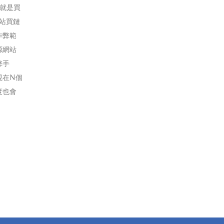
就是買
站買鏈
作弊範
源網站
弊手
現在N個
度也會