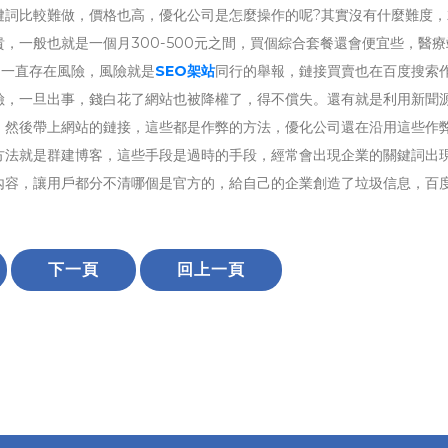
比較難做，價格也高，優化公司是怎麼操作的呢?其實沒有什麼難度，
，一般也就是一個月300-500元之間，買個綜合套餐還會便宜些，醫療
個一直存在風險，風險就是
SEO架站
同行的舉報，鏈接買賣也在百度搜索
險，一旦出事，錢白花了網站也被降權了，得不償失。還有就是利用新聞
，然後帶上網站的鏈接，這些都是作弊的方法，優化公司還在沿用這些作
方法就是群建博客，這些手段是過時的手段，經常會出現企業的關鍵詞出
內容，讓用戶都分不清哪個是官方的，給自己的企業創造了垃圾信息，百
下一頁
回上一頁