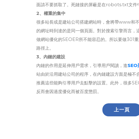
面請不要抓取了。死鏈接的屏蔽是在robots.txt文
2、權重的集中
很多站長或是建站公司搭建網站時，會將帶www和不
的網址時到達的是同一個頁面。對於搜索引擎而言，
做網站優化的SEOER所不能容忍的。所以要做301
路徑上。
3、內鏈的建設
內鏈的作用是延伸用戶需求，引導用戶閱讀，進
SEO
站由於沿用建站公司的程序，在內鏈建設方面是極不
推薦這些能夠引導用戶去點擊的設置。此外，很多SE
反而會因過度優化而被百度懲罰。
上一頁