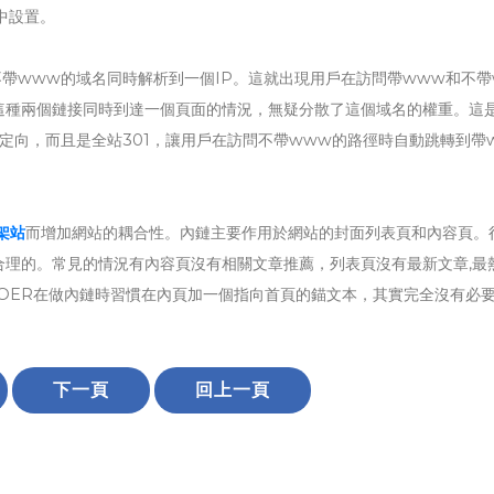
件中設置。
帶www的域名同時解析到一個IP。這就出現用戶在訪問帶www和不帶
這種兩個鏈接同時到達一個頁面的情況，無疑分散了這個域名的權重。這
重定向，而且是全站301，讓用戶在訪問不帶www的路徑時自動跳轉到帶
架站
而增加網站的耦合性。內鏈主要作用於網站的封面列表頁和內容頁。
合理的。常見的情況有內容頁沒有相關文章推薦，列表頁沒有最新文章,最
OER在做內鏈時習慣在內頁加一個指向首頁的錨文本，其實完全沒有必
下一頁
回上一頁