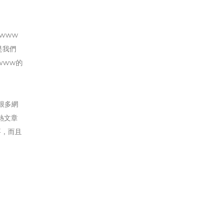
www
是我們
www的
很多網
熱文章
要，而且