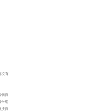
都沒有
這個頁
適合網
鏈接頁