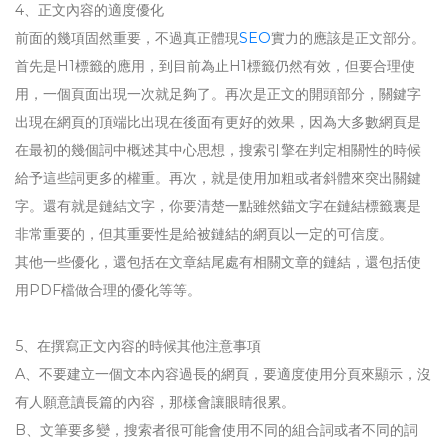
4、正文內容的適度優化
前面的幾項固然重要，不過真正體現
SEO
實力的應該是正文部分。
首先是H1標籤的應用，到目前為止H1標籤仍然有效，但要合理使
用，一個頁面出現一次就足夠了。再次是正文的開頭部分，關鍵字
出現在網頁的頂端比出現在後面有更好的效果，因為大多數網頁是
在最初的幾個詞中概述其中心思想，搜索引擎在判定相關性的時候
給予這些詞更多的權重。再次，就是使用加粗或者斜體來突出關鍵
字。還有就是鏈結文字，你要清楚一點雖然錨文字在鏈結標籤裏是
非常重要的，但其重要性是給被鏈結的網頁以一定的可信度。
其他一些優化，還包括在文章結尾處有相關文章的鏈結，還包括使
用PDF檔做合理的優化等等。
5、在撰寫正文內容的時候其他注意事項
A、不要建立一個文本內容過長的網頁，要適度使用分頁來顯示，沒
有人願意讀長篇的內容，那樣會讓眼睛很累。
B、文筆要多變，搜索者很可能會使用不同的組合詞或者不同的詞