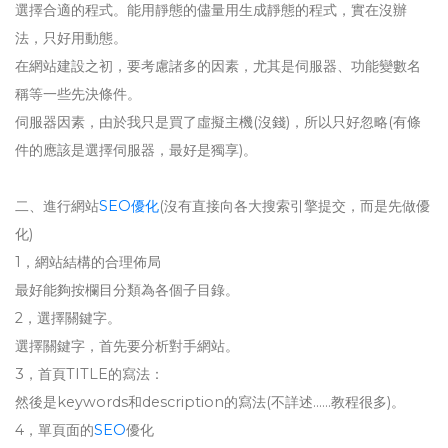
選擇合適的程式。能用靜態的儘量用生成靜態的程式，實在沒辦
法，只好用動態。
在網站建設之初，要考慮諸多的因素，尤其是伺服器、功能變數名
稱等一些先決條件。
伺服器因素，由於我只是買了虛擬主機(沒錢)，所以只好忽略(有條
件的應該是選擇伺服器，最好是獨享)。
二、進行網站
SEO優化
(沒有直接向各大搜索引擎提交，而是先做優
化)
1，網站結構的合理佈局
最好能夠按欄目分類為各個子目錄。
2，選擇關鍵字。
選擇關鍵字，首先要分析對手網站。
3，首頁TITLE的寫法：
然後是keywords和description的寫法(不詳述……教程很多)。
4，單頁面的
SEO
優化