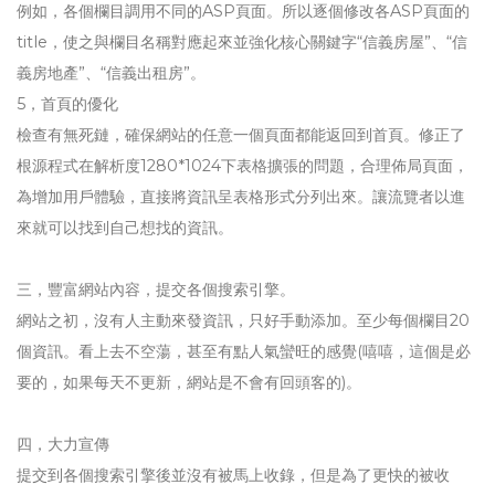
例如，各個欄目調用不同的ASP頁面。所以逐個修改各ASP頁面的
title，使之與欄目名稱對應起來並強化核心關鍵字“信義房屋”、“信
義房地產”、“信義出租房”。
5，首頁的優化
檢查有無死鏈，確保網站的任意一個頁面都能返回到首頁。修正了
根源程式在解析度1280*1024下表格擴張的問題，合理佈局頁面，
為增加用戶體驗，直接將資訊呈表格形式分列出來。讓流覽者以進
來就可以找到自己想找的資訊。
三，豐富網站內容，提交各個搜索引擎。
網站之初，沒有人主動來發資訊，只好手動添加。至少每個欄目20
個資訊。看上去不空蕩，甚至有點人氣蠻旺的感覺(嘻嘻，這個是必
要的，如果每天不更新，網站是不會有回頭客的)。
四，大力宣傳
提交到各個搜索引擎後並沒有被馬上收錄，但是為了更快的被收