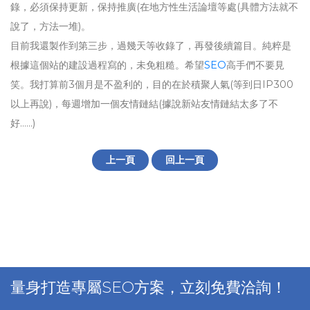
錄，必須保持更新，保持推廣(在地方性生活論壇等處(具體方法就不
說了，方法一堆)。
目前我還製作到第三步，過幾天等收錄了，再發後續篇目。純粹是
根據這個站的建設過程寫的，未免粗糙。希望
SEO
高手們不要見
笑。我打算前3個月是不盈利的，目的在於積聚人氣(等到日IP300
以上再說)，每週增加一個友情鏈結(據說新站友情鏈結太多了不
好……)
上一頁
回上一頁
量身打造專屬SEO方案，立刻免費洽詢！