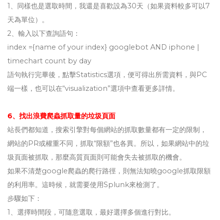
1、同樣也是選取時間，我還是喜歡設為30天（如果資料較多可以7
天為單位）。
2、輸入以下查詢語句：
index ={name of your index} googlebot AND iphone |
timechart count by day
語句執行完畢後，點擊Statistics選項，便可得出所需資料，與PC
端一樣，也可以在“visualization”選項中查看更多詳情。
6、找出浪費爬蟲抓取量的垃圾頁面
站長們都知道，搜索引擎對每個網站的抓取數量都有一定的限制，
網站的PR或權重不同，抓取“限額”也各異。所以，如果網站中的垃
圾頁面被抓取，那麼高質頁面則可能會失去被抓取的機會。
如果不清楚google爬蟲的爬行路徑，則無法知曉google抓取限額
的利用率。這時候，就需要使用Splunk來檢測了。
步驟如下：
1、選擇時間段，可隨意選取，最好選擇多個進行對比。