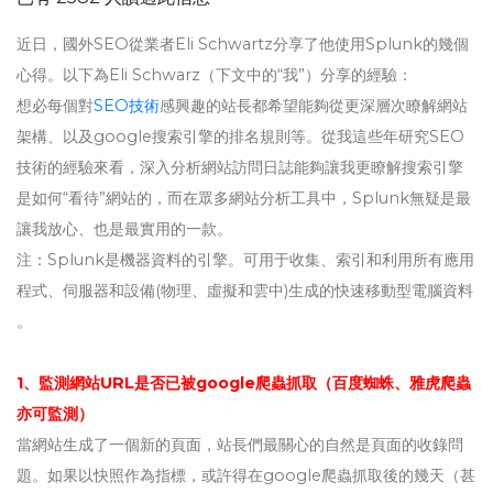
近日，國外SEO從業者Eli Schwartz分享了他使用Splunk的幾個
心得。以下為Eli Schwarz（下文中的“我”）分享的經驗：
想必每個對
SEO技術
感興趣的站長都希望能夠從更深層次瞭解網站
架構、以及google搜索引擎的排名規則等。從我這些年研究SEO
技術的經驗來看，深入分析網站訪問日誌能夠讓我更瞭解搜索引擎
是如何“看待”網站的，而在眾多網站分析工具中，Splunk無疑是最
讓我放心、也是最實用的一款。
注：Splunk是機器資料的引擎。可用于收集、索引和利用所有應用
程式、伺服器和設備(物理、虛擬和雲中)生成的快速移動型電腦資料
。
1、監測網站URL是否已被google爬蟲抓取（百度蜘蛛、雅虎爬蟲
亦可監測）
當網站生成了一個新的頁面，站長們最關心的自然是頁面的收錄問
題。如果以快照作為指標，或許得在google爬蟲抓取後的幾天（甚