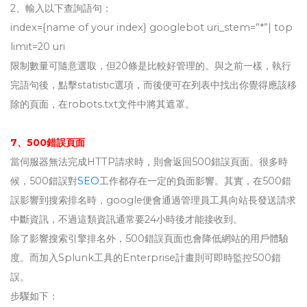
2、輸入以下查詢語句：
index={name of your index} googlebot uri_stem=”*”| top
limit=20 uri
限制數量可隨意選取，但20條是比較好管理的。與之前一樣，執行
完語句後，點擊statistic選項，而後便可在列表中找出你覺得應該移
除的頁面，在robots.txt文件中將其遮罩。
7、500錯誤頁面
當伺服器無法完成HTTP請求時，則會返回500錯誤頁面。很多時
候，500錯誤對
SEO
工作都存在一定的負面影響。其實，在500錯
誤影響到搜索排名時，google便會通過管理員工具向站長發送請求
中斷資訊，不過這類資訊通常要24小時後才能接收到。
除了影響搜索引擎排名外，500錯誤頁面也會降低網站的用戶體驗
度。而加入Splunk工具的Enterprise計畫則可即時監控500錯
誤。
步驟如下：