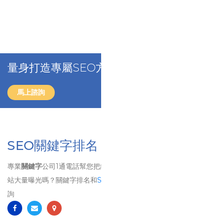
量身打造專屬SEO方案，立刻免費洽詢！
馬上諮詢
SEO關鍵字排名
專業
關鍵字
公司1通電話幫您把網站排名到第1頁、 想要讓自己的網
站大量曝光嗎？關鍵字排名和
SEO
排名將是您最佳的選擇！歡迎洽
詢