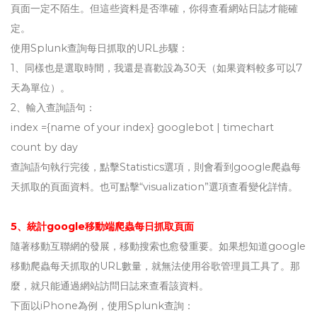
頁面一定不陌生。但這些資料是否準確，你得查看網站日誌才能確
定。
使用Splunk查詢每日抓取的URL步驟：
1、同樣也是選取時間，我還是喜歡設為30天（如果資料較多可以7
天為單位）。
2、輸入查詢語句：
index ={name of your index} googlebot | timechart
count by day
查詢語句執行完後，點擊Statistics選項，則會看到google爬蟲每
天抓取的頁面資料。也可點擊“visualization”選項查看變化詳情。
5、統計google移動端爬蟲每日抓取頁面
隨著移動互聯網的發展，移動搜索也愈發重要。如果想知道google
移動爬蟲每天抓取的URL數量，就無法使用谷歌管理員工具了。那
麼，就只能通過網站訪問日誌來查看該資料。
下面以iPhone為例，使用Splunk查詢：