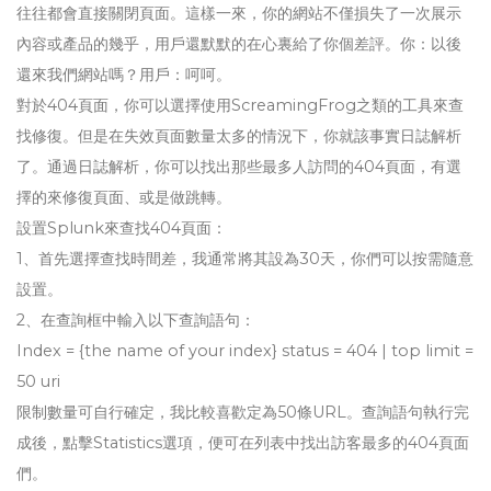
往往都會直接關閉頁面。這樣一來，你的網站不僅損失了一次展示
內容或產品的幾乎，用戶還默默的在心裏給了你個差評。你：以後
還來我們網站嗎？用戶：呵呵。
對於404頁面，你可以選擇使用ScreamingFrog之類的工具來查
找修復。但是在失效頁面數量太多的情況下，你就該事實日誌解析
了。通過日誌解析，你可以找出那些最多人訪問的404頁面，有選
擇的來修復頁面、或是做跳轉。
設置Splunk來查找404頁面：
1、首先選擇查找時間差，我通常將其設為30天，你們可以按需隨意
設置。
2、在查詢框中輸入以下查詢語句：
Index = {the name of your index} status = 404 | top limit =
50 uri
限制數量可自行確定，我比較喜歡定為50條URL。查詢語句執行完
成後，點擊Statistics選項，便可在列表中找出訪客最多的404頁面
們。