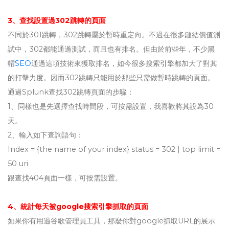
3、查找設置過302跳轉的頁面
不同於301跳轉，302跳轉屬於暫時重定向。不過在很多鏈結價值測
試中，302都能通過測試，而且也有排名。但由於前些年，不少黑
帽
SEO
通過這項技術來獲取排名，如今很多搜索引擎都加大了對其
的打擊力度。因而302跳轉只能用於那些只需做暫時跳轉的頁面。
通過Splunk查找302跳轉頁面的步驟：
1、同樣也是先選擇查找時間段，可按需設置，我喜歡將其設為30
天。
2、輸入如下查詢語句：
Index = {the name of your index} status = 302 | top limit =
50 uri
跟查找404頁面一樣，可按需設置。
4、統計每天被google搜索引擎抓取的頁面
如果你有用過谷歌管理員工具，那麼你對google抓取URL的展示