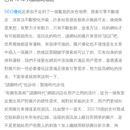
SEO優化
近來似乎走到了一個尷尬的灰色地帶。搜索引擎不斷進
步，演算法不斷變化升級，許多站長朋友都表示無路可走。換個角
度來想，有壓力才有動力，只有不斷創新，改進方法，你的網站才
有可能脫穎而出。資訊化的時代，讓網站的圖片來替你“說話”吧。
世界萬物都是有邏輯、有規律可循的。圖片優化也不僅僅是在文章
中插入一張圖片，然後設置關鍵字搜索就可以了的。它有自身的規
律和邏輯，我們不僅要在網頁中添加圖片滿足用戶需求，還應通過
對圖片的一些必要優化設置滿足搜索引擎需求，努力提高網站的排
名。下面筆者就簡單說明一下。
“讀圖時代”告訴你：緊隨時代步伐
“有圖有真相”“讀圖時代”網路詞語在用戶之間的流行，從另一個角度
反應出用戶對圖片的硬性需求。相對於呆板的文字，用戶們更傾向
於用圖片來傳達某些資訊。比如雙十一當天， 350.19億的支付寶成
交額刷新往年所有的記錄。這樣的資訊加上醒目而簡單的圖片，是
不是更能給用戶視覺上的刺激？加上繼續用餅狀圖分析京東、淘