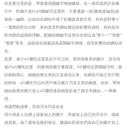
但是要注意的是，學會避免關鍵字堆砌嫌疑。在一個頁面的許多圖
片中，對圖片進行alt關鍵字設置時，不要通篇一律(重複度極高)或
者統一編輯。比如你在網站中發了好幾篇原創文章，有的是對雙十
一電商的對比分析，有的是其對網站建設的影響與感悟，有的是你
對淘寶的認識和理解。配圖的關鍵字設置你全部設為“雙十一”“淘寶”
“電商”等等。這樣很容易被認為是關鍵字堆砌，從而影響你的網站排
名。
其實，進行alt屬性設置是必不可少的。那些採集來的圖片，若沒有
進行alt屬性設置，則會增加圖片重複度。Alt屬性設置關鍵字時，最
好能夠用心、細緻的將文章的主旨表現出來。在網頁不能正常打開
的時候，alt屬性可以向用戶展示圖片乃至文章的概要。此外，帶有
鏈結效果的圖片加上alt屬性後就相當於做了錨文本鏈結，一舉兩
得。
保護勞動成果，添加浮水印及命名
現今很多人在網上採集他人的圖片，而後加上自己的浮水印，偽裝
成原創。為了避免這樣的情況，建議站長朋友們為自己的圖片加上