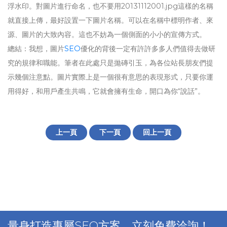
浮水印。對圖片進行命名，也不要用20131112001.jpg這樣的名稱
就直接上傳，最好設置一下圖片名稱。可以在名稱中標明作者、來
源、圖片的大致內容。這也不妨為一個側面的小小的宣傳方式。
總結：我想，圖片
SEO
優化的背後一定有許許多多人們值得去做研
究的規律和職能。筆者在此處只是拋磚引玉，為各位站長朋友們提
示幾個注意點。圖片實際上是一個很有意思的表現形式，只要你運
用得好，和用戶產生共鳴，它就會擁有生命，開口為你“說話”。
上一頁
下一頁
回上一頁
量身打造專屬SEO方案，立刻免費洽詢！