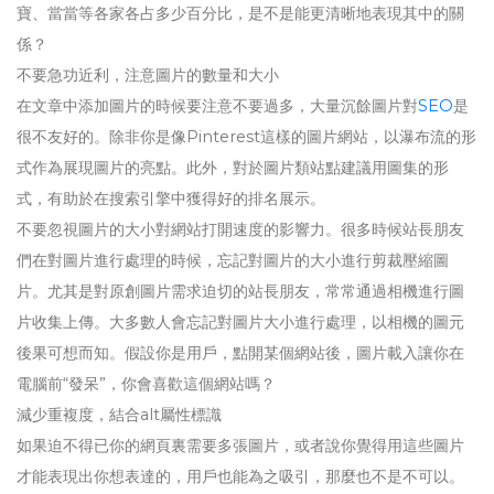
寶、當當等各家各占多少百分比，是不是能更清晰地表現其中的關
係？
不要急功近利，注意圖片的數量和大小
在文章中添加圖片的時候要注意不要過多，大量沉餘圖片對
SEO
是
很不友好的。除非你是像Pinterest這樣的圖片網站，以瀑布流的形
式作為展現圖片的亮點。此外，對於圖片類站點建議用圖集的形
式，有助於在搜索引擎中獲得好的排名展示。
不要忽視圖片的大小對網站打開速度的影響力。很多時候站長朋友
們在對圖片進行處理的時候，忘記對圖片的大小進行剪裁壓縮圖
片。尤其是對原創圖片需求迫切的站長朋友，常常通過相機進行圖
片收集上傳。大多數人會忘記對圖片大小進行處理，以相機的圖元
後果可想而知。假設你是用戶，點開某個網站後，圖片載入讓你在
電腦前“發呆”，你會喜歡這個網站嗎？
減少重複度，結合alt屬性標識
如果迫不得已你的網頁裏需要多張圖片，或者說你覺得用這些圖片
才能表現出你想表達的，用戶也能為之吸引，那麼也不是不可以。