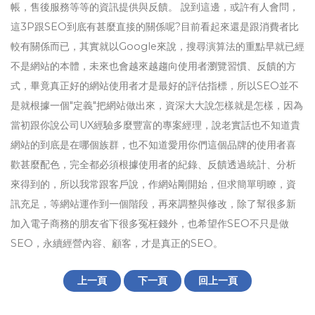
帳，售後服務等等的資訊提供與反饋。 說到這邊，或許有人會問，
這3P跟SEO到底有甚麼直接的關係呢?目前看起來還是跟消費者比
較有關係而已，其實就以Google來說，搜尋演算法的重點早就已經
不是網站的本體，未來也會越來越趨向使用者瀏覽習慣、反饋的方
式，畢竟真正好的網站使用者才是最好的評估指標，所以SEO並不
是就根據一個"定義"把網站做出來，資深大大說怎樣就是怎樣，因為
當初跟你說公司UX經驗多麼豐富的專案經理，說老實話也不知道貴
網站的到底是在哪個族群，也不知道愛用你們這個品牌的使用者喜
歡甚麼配色，完全都必須根據使用者的紀錄、反饋透過統計、分析
來得到的，所以我常跟客戶說，作網站剛開始，但求簡單明瞭，資
訊充足，等網站運作到一個階段，再來調整與修改，除了幫很多新
加入電子商務的朋友省下很多冤枉錢外，也希望作SEO不只是做
SEO，永續經營內容、顧客，才是真正的SEO。
上一頁
下一頁
回上一頁