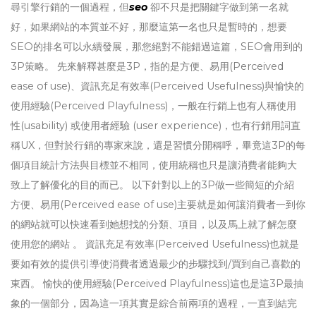
尋引擎行銷的一個過程，但
seo
卻不只是把關鍵字做到第一名就
好，如果網站的本質並不好，那麼這第一名也只是暫時的，想要
SEO的排名可以永續發展，那您絕對不能錯過這篇，SEO會用到的
3P策略。 先來解釋甚麼是3P，指的是方便、易用(Perceived
ease of use)、資訊充足有效率(Perceived Usefulness)與愉快的
使用經驗(Perceived Playfulness)，一般在行銷上也有人稱使用
性(usability) 或使用者經驗 (user experience)，也有行銷用詞直
稱UX，但對於行銷的專家來說，還是習慣分開稱呼，畢竟這3P的每
個項目統計方法與目標並不相同，使用統稱也只是讓消費者能夠大
致上了解優化的目的而已。 以下針對以上的3P做一些簡短的介紹
方便、易用(Perceived ease of use)主要就是如何讓消費者一到你
的網站就可以快速看到她想找的分類、項目，以及馬上就了解怎麼
使用您的網站 。 資訊充足有效率(Perceived Usefulness)也就是
要如有效的提供引導使消費者透過最少的步驟找到/買到自己喜歡的
東西。 愉快的使用經驗(Perceived Playfulness)這也是這3P最抽
象的一個部分，因為這一項其實是綜合前兩項的過程，一直到結完