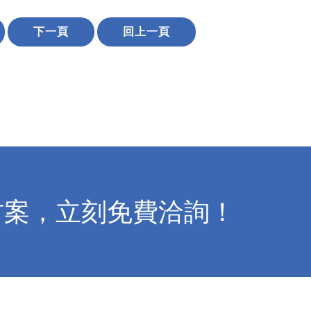
下一頁
回上一頁
方案，立刻免費洽詢！