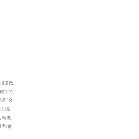
常很多做
關鍵字的
過 "台
人也很
 轉換
鍵字(善