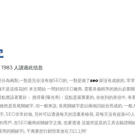
字
 1983 人讀過此信息
要分為兩類,一類是完全沒有做SEO的, 一類是做了
seo
卻沒有成效的, 常
! 錢不是這樣花的! 本文開始 一間好的SEO廠商, 需要具備精準的挑出必要
擇重點應該著重於： 搜尋量(曝光率)：這點是最重要的, 在收到的來信中, 有看
 雖然是長尾關鍵字, 但一般來說, 長尾關鍵字是以兩個詞組合而成的, 一般
 SEO非常好做, 另外可以透過每天的流量來檢視, 若每天沒有超過40人,
EO的用戶, 在SEO廠商給關鍵字之後, 也要透過 這篇所提及的工具去驗證關
愛用的關鍵字), 千萬要把行銷預算放在刀口上阿!