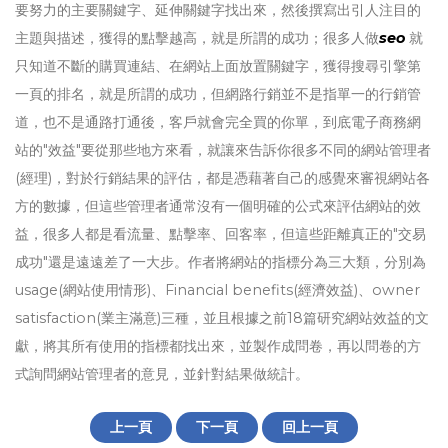
要努力的主要關鍵字、延伸關鍵字找出來，然後撰寫出引人注目的
主題與描述，獲得的點擊越高，就是所謂的成功；很多人做
seo
就
只知道不斷的購買連結、在網站上面放置關鍵字，獲得搜尋引擎第
一頁的排名，就是所謂的成功，但網路行銷並不是指單一的行銷管
道，也不是通路打通後，客戶就會完全買的你單，到底電子商務網
站的"效益"要從那些地方來看，就讓來告訴你很多不同的網站管理者
(經理)，對於行銷結果的評估，都是憑藉著自己的感覺來審視網站各
方的數據，但這些管理者通常沒有一個明確的公式來評估網站的效
益，很多人都是看流量、點擊率、回客率，但這些距離真正的"交易
成功"還是遠遠差了一大步。作者將網站的指標分為三大類，分別為
usage(網站使用情形)、Financial benefits(經濟效益)、owner
satisfaction(業主滿意)三種，並且根據之前18篇研究網站效益的文
獻，將其所有使用的指標都找出來，並製作成問卷，再以問卷的方
式詢問網站管理者的意見，並針對結果做統計。
上一頁
下一頁
回上一頁