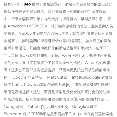
於1997年，
seo
搜尋引擎體認識到，網站管理員會努力的讓自己的
網站擁有較好的搜尋排名，甚至於會將不相關的關鍵字塞在網頁
中，用來欺騙搜尋引擎以得到較好的搜尋排名。早期搜尋引擎， 譬
如Altavista與INFOSEEK，就開始調整搜尋演算法以避免受到人為
的操弄。於2005 年召開的AirWeb年會，就希望打實務與研究者聚
集起來，共同討論關於搜尋引擎優化等相關議題。 如果過度的操作
搜尋引擎優化，可能會導致操作的網站被搜尋引擎封鎖。在2005
年，華爾街日報就曾經報導Traffic Power公司[3]，據說使用高風
險的方式，並且沒有讓客戶了解這些操作的風險。Wired網站則報
導了這家公司對部落客提起告訴，只因為提及該公司被取締的事件
[4]。Google 的克特斯 （Matt Cutts） 稍後確認Google 確實取
締了Traffic Power以其他們的客戶群[5]。 某些搜尋引擎對搜尋引
擎優化產業提供了援助，而且是常常是優化會議和研討會的贊助商
和來訪貴賓。所有主要搜尋引擎都提供資訊/指南以協助站點優化:
Google[6] 、Yahoo [7]， 和MSN[8]。Google提供了
Sitemaps 程式[9]幫助網站員學習如果Google 有任何問題檢索他